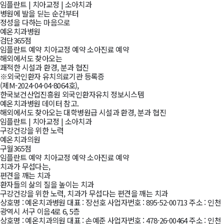
임플란트
|
치아교정
|
소아치과
병원에 발을 딛는 순간부터
정성을 다하는 마음으로
예온치과병원
검단
365
점
임플란트 예약
치아교정 예약
소아진료 예약
해외에서도 찾아오는
쾌적한 시설과 환경, 분과 협진
※외국인환자 유치의료기관 등록증
(제M-2024-04-04-8064호),
한국보건산업진흥원 외국인환자유치 정보시스템
예온치과병원 데이터 참고.
해외에서도 찾아오는 대학병원급 시설과 환경, 분과 협진
임플란트
|
치아교정
|
소아치과
구강건강을 위한 노력
예온치과의원
구월
365
점
임플란트 예약
치아교정 예약
소아진료 예약
치과가 무섭다는,
편견을 깨는 치과
환자들의 삶의 질을 높이는 치과
구강건강을 위한 노력, 치과가 무섭다는 편견을 깨는 치과
예온치과 네트워크
상호명 : 예온치과병원
대표 : 장선호
사업자번호 : 895-52-00713
주소 : 인천
광역시 서구 이음4로 6, 5층
상호명 : 예온치과의원
대표 : 손예준
사업자번호 : 478-26-00464
주소 : 인천